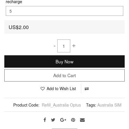
recharge
US$2.00
-
+
Buy Now
Add to Cart
Add to Wish List
Product Code:
Refill_Australia Optus
Tags:
Australia SIM