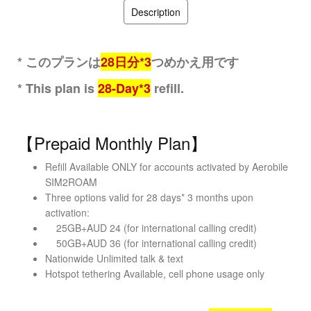
Description
* このプランは
28日分*3
つめかえ用です
* This plan is
28-Day*3
refill.
【Prepaid Monthly Plan】
Refill Available ONLY for accounts activated by Aerobile
SIM2ROAM
Three options valid for 28 days* 3 months upon
activation:
25GB+AUD 24 (for international calling credit)
50GB+AUD 36 (for international calling credit)
Nationwide Unlimited talk & text
Hotspot tethering Available, cell phone usage only